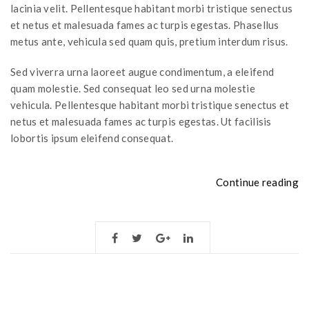
lacinia velit. Pellentesque habitant morbi tristique senectus
et netus et malesuada fames ac turpis egestas. Phasellus
metus ante, vehicula sed quam quis, pretium interdum risus.
Sed viverra urna laoreet augue condimentum, a eleifend
quam molestie. Sed consequat leo sed urna molestie
vehicula. Pellentesque habitant morbi tristique senectus et
netus et malesuada fames ac turpis egestas. Ut facilisis
lobortis ipsum eleifend consequat.
“
Continue reading
vi
m
ut
ar
fe