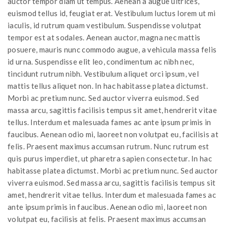
auctor tempor diam ut tempus. Aenean a augue ultrices,
euismod tellus id, feugiat erat. Vestibulum luctus lorem ut mi
iaculis, id rutrum quam vestibulum. Suspendisse volutpat
tempor est at sodales. Aenean auctor, magna nec mattis
posuere, mauris nunc commodo augue, a vehicula massa felis
id urna. Suspendisse elit leo, condimentum ac nibh nec,
tincidunt rutrum nibh. Vestibulum aliquet orci ipsum, vel
mattis tellus aliquet non. In hac habitasse platea dictumst.
Morbi ac pretium nunc. Sed auctor viverra euismod. Sed
massa arcu, sagittis facilisis tempus sit amet, hendrerit vitae
tellus. Interdum et malesuada fames ac ante ipsum primis in
faucibus. Aenean odio mi, laoreet non volutpat eu, facilisis at
felis. Praesent maximus accumsan rutrum. Nunc rutrum est
quis purus imperdiet, ut pharetra sapien consectetur. In hac
habitasse platea dictumst. Morbi ac pretium nunc. Sed auctor
viverra euismod. Sed massa arcu, sagittis facilisis tempus sit
amet, hendrerit vitae tellus. Interdum et malesuada fames ac
ante ipsum primis in faucibus. Aenean odio mi, laoreet non
volutpat eu, facilisis at felis. Praesent maximus accumsan