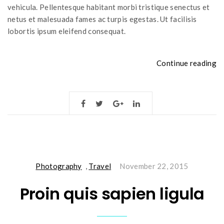
vehicula. Pellentesque habitant morbi tristique senectus et
netus et malesuada fames ac turpis egestas. Ut facilisis
lobortis ipsum eleifend consequat.
“M
Continue reading
in
t
to
Photography
,
Travel
November 22, 2015
Proin quis sapien ligula