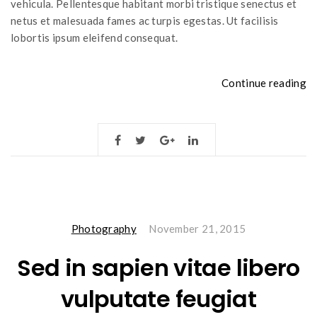
vehicula. Pellentesque habitant morbi tristique senectus et
netus et malesuada fames ac turpis egestas. Ut facilisis
lobortis ipsum eleifend consequat.
“
Continue reading
ip
do
si
am
Photography
November 21, 2015
Sed in sapien vitae libero
vulputate feugiat